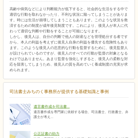
高齢や病気などにより判断能力が低下すると、社会的な生活をする中で
適切な行動を取れなかったり、不利な状況に陥ってしまうことがありま
す。時には生活が崩壊してしまうこともあります。このような状況を救
済するための制度が成年後見制度です。これにより、後見人が本人に代
わって適切な判断や行動をすることが可能になります。
しかし、後見人は、自分の判断で他人の財産などを管理処分する者です
から、本人の利益を考えずに後見人自身の利益を優先する危険性もあり
ます。このような後見人の恣意的な行動を監督するために、後見監督人
が設けられているのですが、後見人のすべての行動が監督の対象となる
わけではありません。あまり監督を強化しすぎると、後見人の柔軟な対
応を阻害してしまうため、後見人の質を高めていく養成制度の充実が求
められます。
司法書士みちのく事務所が提供する基礎知識と事例
遺言書作成を司法書...
遺言書作成を専門家に依頼する場合、司法書士、行政書士、弁
護士が考え...
公正証書の効力