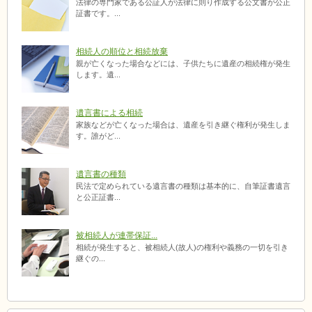
法律の専門家である公証人が法律に則り作成する公文書が公正
証書です。...
相続人の順位と相続放棄
親が亡くなった場合などには、子供たちに遺産の相続権が発生
します。遺...
遺言書による相続
家族などが亡くなった場合は、遺産を引き継ぐ権利が発生しま
す。誰がど...
遺言書の種類
民法で定められている遺言書の種類は基本的に、自筆証書遺言
と公正証書...
被相続人が連帯保証...
相続が発生すると、被相続人(故人)の権利や義務の一切を引き
継ぐの...