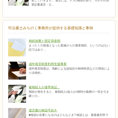
査していきます。 遺言には、3つの種類があり、それぞれ自
筆証書遺言・公...
司法書士みちのく事務所が提供する基礎知識と事例
相続放棄と固定資産税
まったくの疎遠となった親戚からの遺産相続、というのはない
話ではあり...
成年後見制度利用支援事業
成年後見制度は、高齢による認知症や精神疾患などの理由によ
り法律的...
被相続人が連帯保証...
相続が発生すると、被相続人(故人)の権利や義務の一切を引き
継ぐの...
遺言書の検認手続き
■検認が必要になるのはどんなとき? 検認とは、家庭裁判所で