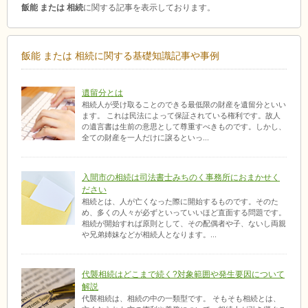
飯能 または 相続
に関する記事を表示しております。
飯能 または 相続に関する基礎知識記事や事例
遺留分とは
相続人が受け取ることのできる最低限の財産を遺留分といい
ます。 これは民法によって保証されている権利です。故人
の遺言書は生前の意思として尊重すべきものです。しかし、
全ての財産を一人だけに譲るといっ...
入間市の相続は司法書士みちのく事務所におまかせく
ださい
相続とは、人が亡くなった際に開始するものです。そのた
め、多くの人々が必ずといっていいほど直面する問題です。
相続が開始すれば原則として、その配偶者や子、ないし両親
や兄弟姉妹などが相続人となります。...
代襲相続はどこまで続く?対象範囲や発生要因について
解説
代襲相続は、相続の中の一類型です。 そもそも相続とは、