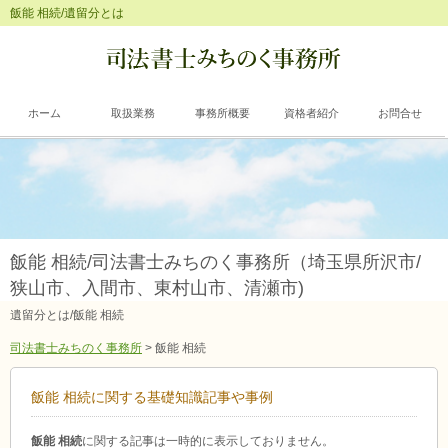
飯能 相続/遺留分とは
ホーム
取扱業務
事務所概要
資格者紹介
お問合せ
飯能 相続/司法書士みちのく事務所（埼玉県所沢市/
狭山市、入間市、東村山市、清瀬市)
遺留分とは/飯能 相続
司法書士みちのく事務所
>
飯能 相続
飯能 相続に関する基礎知識記事や事例
飯能 相続
に関する記事は一時的に表示しておりません。