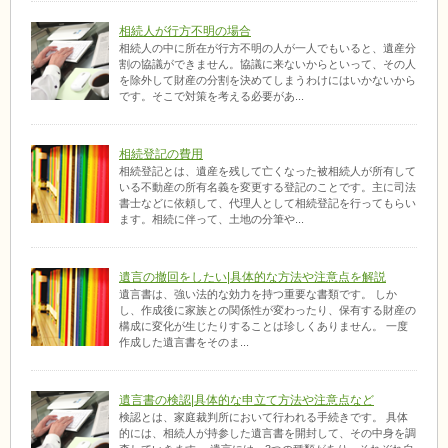
相続人が行方不明の場合
相続人の中に所在が行方不明の人が一人でもいると、遺産分
割の協議ができません。協議に来ないからといって、その人
を除外して財産の分割を決めてしまうわけにはいかないから
です。そこで対策を考える必要があ...
相続登記の費用
相続登記とは、遺産を残して亡くなった被相続人が所有して
いる不動産の所有名義を変更する登記のことです。主に司法
書士などに依頼して、代理人として相続登記を行ってもらい
ます。相続に伴って、土地の分筆や...
遺言の撤回をしたい|具体的な方法や注意点を解説
遺言書は、強い法的な効力を持つ重要な書類です。 しか
し、作成後に家族との関係性が変わったり、保有する財産の
構成に変化が生じたりすることは珍しくありません。 一度
作成した遺言書をそのま...
遺言書の検認|具体的な申立て方法や注意点など
検認とは、家庭裁判所において行われる手続きです。 具体
的には、相続人が持参した遺言書を開封して、その中身を調