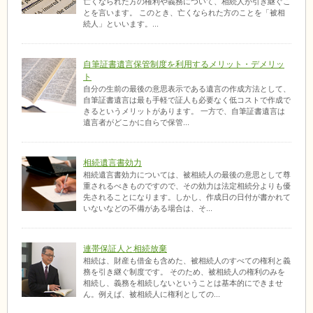
亡くなられた方の権利や義務について、相続人が引き継ぐこ
とを言います。 このとき、亡くなられた方のことを「被相
続人」といいます。...
自筆証書遺言保管制度を利用するメリット・デメリッ
ト
自分の生前の最後の意思表示である遺言の作成方法として、
自筆証書遺言は最も手軽で証人も必要なく低コストで作成で
きるというメリットがあります。 一方で、自筆証書遺言は
遺言者がどこかに自らで保管...
相続遺言書効力
相続遺言書効力については、被相続人の最後の意思として尊
重されるべきものですので、その効力は法定相続分よりも優
先されることになります。しかし、作成日の日付が書かれて
いないなどの不備がある場合は、そ...
連帯保証人と相続放棄
相続は、財産も借金も含めた、被相続人のすべての権利と義
務を引き継ぐ制度です。 そのため、被相続人の権利のみを
相続し、義務を相続しないということは基本的にできませ
ん。例えば、被相続人に権利としての...