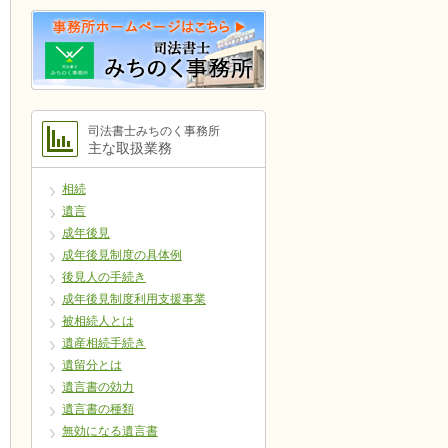
司法書士みちのく事務所
主な取扱業務
相続
遺言
成年後見
成年後見制度の具体例
後見人の手続き
成年後見制度利用支援事業
被相続人とは
遺産相続手続き
遺留分とは
遺言書の効力
遺言書の種類
無効になる遺言書