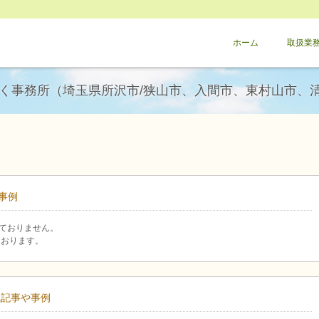
ホーム
取扱業
のく事務所（埼玉県所沢市/狭山市、入間市、東村山市、清
事例
ておりません。
ております。
識記事や事例