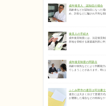
成年後見人 認知症の場合
高齢者などが認知症になった場
め、詐欺などに騙され不利な契
後見人の手続き
成年後見制度には、法定後見制
所地を管轄する家庭裁判所に申立
成年後見制度の問題点
高齢や病気などにより判断能力
てしまうことがあります。時に
ふじみ野市の遺言は司法書士
遺言には大きく分けて普通方式
が遭難した場合などの特殊なケ