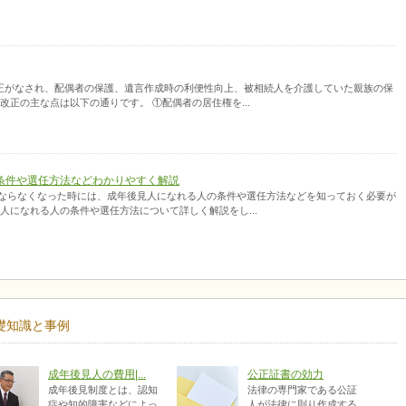
な改正がなされ、配偶者の保護、遺言作成時の利便性向上、被相続人を介護していた親族の保
改正の主な点は以下の通りです。 ①配偶者の居住権を...
条件や選任方法などわかりやすく解説
ならなくなった時には、成年後見人になれる人の条件や選任方法などを知っておく必要が
人になれる人の条件や選任方法について詳しく解説をし...
礎知識と事例
成年後見人の費用|...
公正証書の効力
成年後見制度とは、認知
法律の専門家である公証
症や知的障害などによっ
人が法律に則り作成する