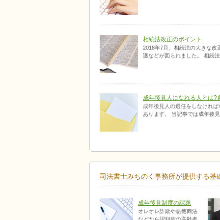
相続法改正のポイント
2018年7月、相続法の大き
護などが図られました。 相続法
成年後見人になれる人とは?
成年後見人の選任をしなければ
あります。 当記事では成年後見
司法書士みちのく事務所が提供する基
成年後見制度の課題
オレオレ詐欺や悪徳商法
などから認知症の高齢者