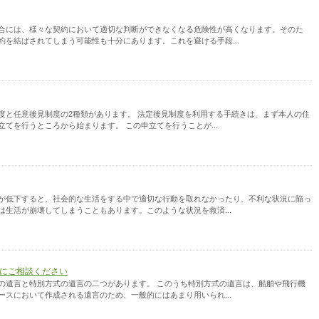
合には、様々な契約において適切な判断ができなくなる危険性が高くなります。そのた
約を結ばされてしまう可能性も十分にあります。これを避ける手段...
度と任意後見制度の2種類があります。 法定後見制度を利用する手続きは、まず本人の住
てを行うところから始まります。 この申立てを行うことが...
が低下すると、社会的な生活をする中で適切な行動を取れなかったり、不利な状況に陥っ
は生活が崩壊してしまうこともあります。このような状況を救済...
にご相談ください
の遺言と特別方式の遺言の二つがあります。 このうち特別方式の遺言は、船舶や飛行機
ースにおいて作成される遺言のため、一般的にはあまり用いられ...