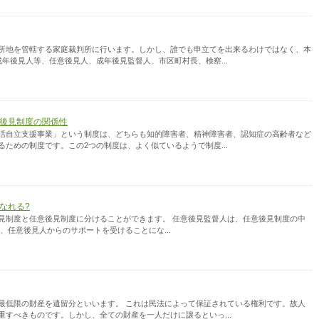
所地を管轄する家庭裁判所に行います。しかし、誰でも申立てを出来るわけではなく、本
年後見人等、任意後見人、成年後見監督人、市区町村長、検察...
後見制度の関係性
自立支援事業」という制度は、どちらも知的障害者、精神障害者、認知症の高齢者など
ための制度です。この2つの制度は、よく似ているようで制度...
なれる?
見制度と任意後見制度に分けることができます。 任意後見監督人は、任意後見制度の中
、任意後見人からのサポートを受けることにな...
最低限の財産を遺留分といいます。 これは民法によって保証されている権利です。故人
重すべきものです。しかし、全ての財産を一人だけに譲るといっ...