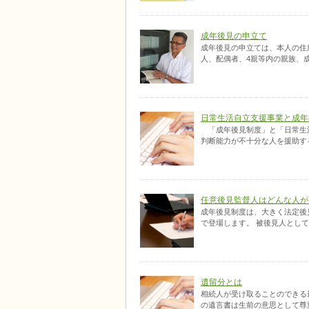
成年後見の申立て
成年後見の申立ては、本人の住
人、配偶者、4親等内の親族、成
日常生活自立支援事業と成年
「成年後見制度」と「日常生活
判断能力が不十分な人を援助する
任意後見監督人はどんな人が
成年後見制度は、大きく法定後
で登場します。 被後見人として
遺留分とは
相続人が受け取ることのできる
の遺言書は生前の意思として尊