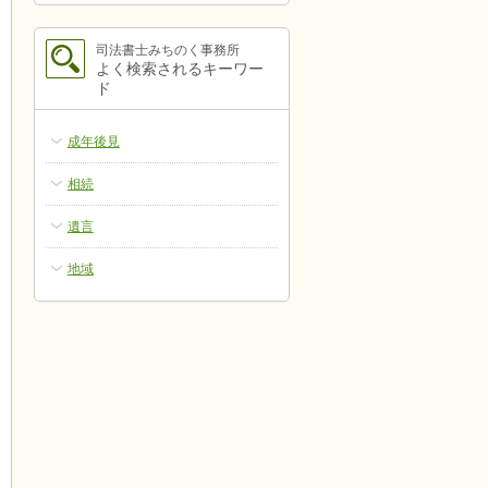
司法書士みちのく事務所
よく検索されるキーワー
ド
成年後見
相続
遺言
地域