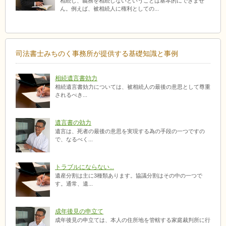
相続し、義務を相続しないということは基本的にできませ
ん。例えば、被相続人に権利としての...
司法書士みちのく事務所が提供する基礎知識と事例
相続遺言書効力
相続遺言書効力については、被相続人の最後の意思として尊重
されるべき...
遺言書の効力
遺言は、死者の最後の意思を実現する為の手段の一つですの
で、なるべく...
トラブルにならない...
遺産分割は主に3種類あります。協議分割はその中の一つで
す。通常、遺...
成年後見の申立て
成年後見の申立ては、本人の住所地を管轄する家庭裁判所に行