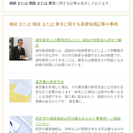
相続 または 相談 または 東京
に関する記事を表示しております。
相続 または 相談 または 東京に関する基礎知識記事や事例
成年後見人の費用|支払えない場合の対処法も併せて解
説
成年後見制度とは、認知症や知的障害などによって判断能力
の不十分な方や、その方の財産を保護するための制度です。
成年後見人のできることは、後見人は被後見人の利益となる
財産の利用にのみ限られていま...
遺言書の保管方法
遺言書を作成した場合、その遺言書の保管方法には万全の注
意を払う必要があります。紛失した場合には効力が無くなる
ことは当然ですが、第三者に盗まれたり、偽造されたりする
危険があるからです。 遺言書に...
所沢市の遺産相続は司法書士みちのく事務所へご相談
ください
所沢の遺産相続は、20年以上の実績を有する司法書士みちの