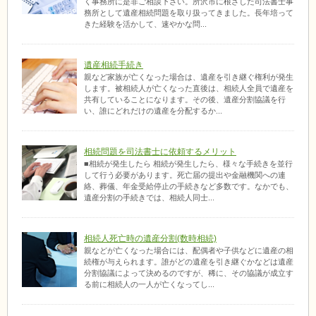
く事務所に是非ご相談下さい。所沢市に根ざした司法書士事
務所として遺産相続問題を取り扱ってきました。長年培って
きた経験を活かして、速やかな問...
遺産相続手続き
親など家族が亡くなった場合は、遺産を引き継ぐ権利が発生
します。被相続人が亡くなった直後は、相続人全員で遺産を
共有していることになります。その後、遺産分割協議を行
い、誰にどれだけの遺産を分配するか...
相続問題を司法書士に依頼するメリット
■相続が発生したら 相続が発生したら、様々な手続きを並行
して行う必要があります。死亡届の提出や金融機関への連
絡、葬儀、年金受給停止の手続きなど多数です。なかでも、
遺産分割の手続きでは、相続人同士...
相続人死亡時の遺産分割(数時相続)
親などが亡くなった場合には、配偶者や子供などに遺産の相
続権が与えられます。誰がどの遺産を引き継ぐかなどは遺産
分割協議によって決めるのですが、稀に、その協議が成立す
る前に相続人の一人が亡くなってし...