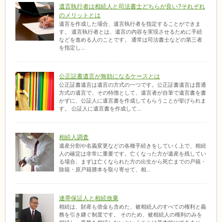
遺言執行者は相続人と司法書士どちらが良い?それぞれ
のメリットとは
遺言を作成した場合、遺言執行者を指定することができま
す。 遺言執行者とは、遺言の内容を実現させるために手続
などを進める人のことです。 通常は司法書士などの第三者
を指定し...
公正証書遺言が無効になるケースとは
公正証書遺言は遺言の方式の一つです。公正証書遺言は普通
方式の遺言で、その特徴として、遺言者が自筆で遺言書を書
かずに、公証人に遺言書を作成してもらうことが挙げられま
す。 公証人に遺言書を作成して...
相続人調査
遺産分割や名義変更などの各種手続きをしていく上で、相続
人の確定は非常に重要です。亡くなった方が遺産を残してい
る場合、まずは亡くなられた方の出生から死亡までの戸籍・
除籍・原戸籍謄本を取り寄せて、相...
連帯保証人と相続放棄
相続は、財産も借金も含めた、被相続人のすべての権利と義
務を引き継ぐ制度です。 そのため、被相続人の権利のみを